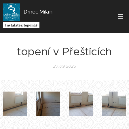
Drnec Milan
Instalatér, topenář
topení v Přešticích
27.09.2023