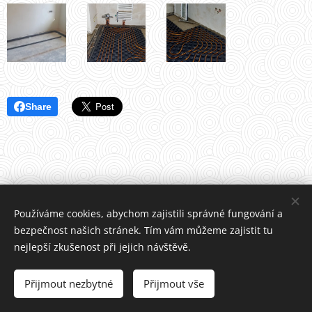
Share
Používáme cookies, abychom zajistili správné fungování a
bezpečnost našich stránek. Tím vám můžeme zajistit tu
nejlepší zkušenost při jejich návštěvě.
Tel.
:
+420 604 756 213
Přijmout nezbytné
Přijmout vše
Vytvořeno službou
Webnode
Cookies