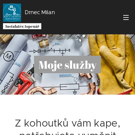
Drnec Milan
Instalatér, topenář
Moje služby
Z kohoutků vám kape,