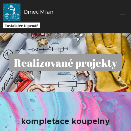
Drnec Milan
Instalatér, topenář
Realizované projekty
kompletace koupelny