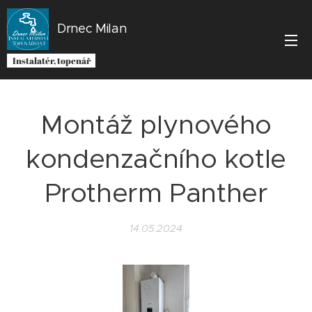
Drnec Milan
Instalatér, topenář
Montáž plynového
kondenzačního kotle
Protherm Panther
14.05.2024