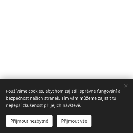
Používáme cookies, abychom zajistili správné fungování a
bezpečnost našich stránek. Tím vám můžeme zajistit tu
nejlepší zkušenost při jejich návštěvě.
Tel.
:
+420 604 756 213
Přijmout nezbytné
Přijmout vše
Vytvořeno službou
Webnode
Cookies