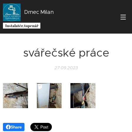
Drnec Milan
Instalatér, topenář
svářečské práce
27.09.2023
Share