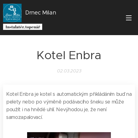
Drnec Milan
Instalatér, topenář
Kotel Enbra
02.03.2023
Kotel Enbra je kotel s automatickým přikládáním buď na
pelety nebo po výměně podávacího šneku se může
použít i na hnědé uhlí. Nevýhodou je, že není
samozapalovací.