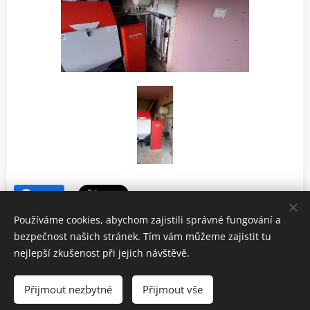
Share
Používáme cookies, abychom zajistili správné fungování a
bezpečnost našich stránek. Tím vám můžeme zajistit tu
nejlepší zkušenost při jejich návštěvě.
Tel.
:
+420 604 756 213
Přijmout nezbytné
Přijmout vše
Vytvořeno službou
Webnode
Cookies